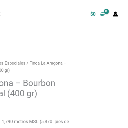
É
$
0
es Especiales
/ Finca La Aragona –
0 gr)
gona – Bourbon
l (400 gr)
a. 1,790 metros MSL (5,870 pies de