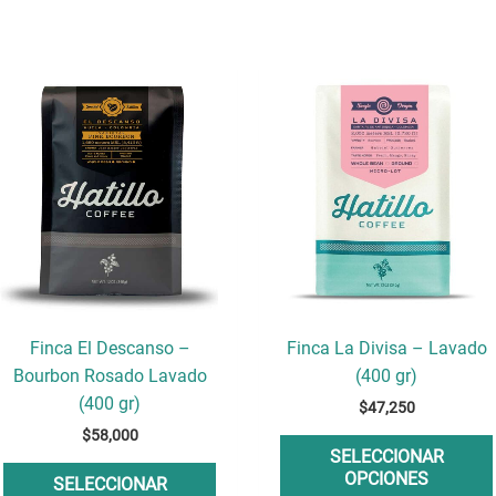
Este
producto
tiene
múltiples
variantes.
Las
opciones
se
pueden
elegir
Finca El Descanso –
Finca La Divisa – Lavado
en
Bourbon Rosado Lavado
(400 gr)
la
(400 gr)
$
47,250
página
$
58,000
de
SELECCIONAR
producto
OPCIONES
SELECCIONAR