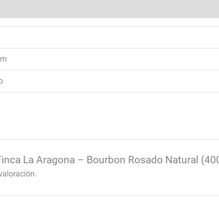
 (0)
cm
o
“Finca La Aragona – Bourbon Rosado Natural (400
valoración.