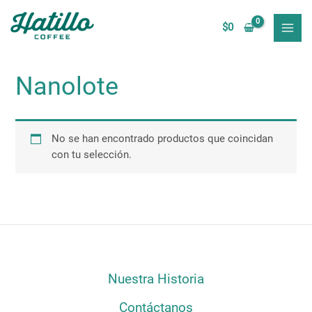
Ir
MAI
al
$
0
MEN
contenido
Nanolote
No se han encontrado productos que coincidan
con tu selección.
Nuestra Historia
Contáctanos