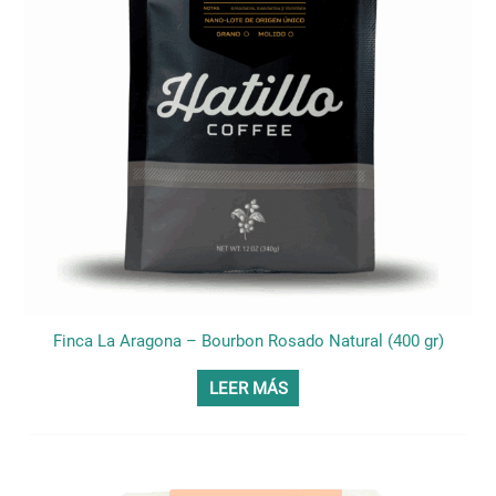
Finca La Aragona – Bourbon Rosado Natural (400 gr)
LEER MÁS
Este