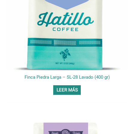
Finca Piedra Larga – SL-28 Lavado (400 gr)
LEER MÁS
Este
producto
tiene