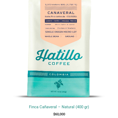
producto
tiene
múltiples
variantes.
Las
opciones
se
pueden
elegir
en
la
página
de
producto
Finca Cañaveral – Natural (400 gr)
$
60,000