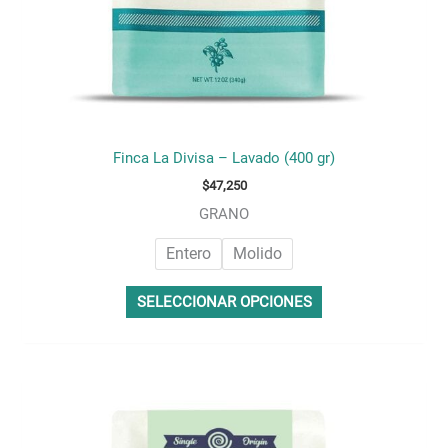
página
de
producto
Finca La Divisa – Lavado (400 gr)
$
47,250
GRANO
Entero
Molido
SELECCIONAR OPCIONES
Este
producto
tiene