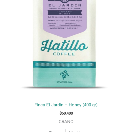
múltiples
variantes.
Las
opciones
se
pueden
elegir
en
la
página
de
producto
Finca El Jardin – Honey (400 gr)
$
50,400
GRANO