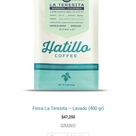
múltiples
variantes.
Las
opciones
se
pueden
elegir
en
la
página
de
producto
Finca La Teresita – Lavado (400 gr)
$
47,250
GRANO