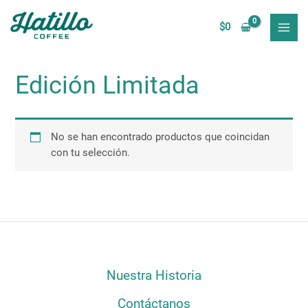
Ir
MAI
al
$
0
MEN
contenido
Edición Limitada
No se han encontrado productos que coincidan
con tu selección.
Nuestra Historia
Contáctanos