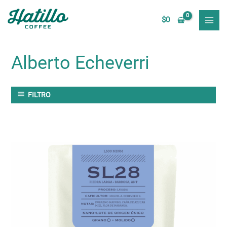
Ir
MAI
al
$
0
MEN
contenido
Alberto Echeverri
FILTRO