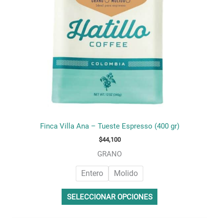
se
pueden
elegir
en
la
página
de
producto
Finca Villa Ana – Tueste Espresso (400 gr)
$
44,100
GRANO
Entero
Molido
SELECCIONAR OPCIONES